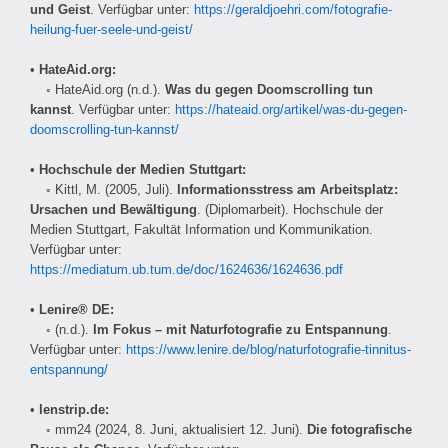
und Geist
. Verfügbar unter:
https://geraldjoehri.com/fotografie-
heilung-fuer-seele-und-geist/
•
HateAid.org:
◦ HateAid.org (n.d.).
Was du gegen Doomscrolling tun
kannst
. Verfügbar unter:
https://hateaid.org/artikel/was-du-gegen-
doomscrolling-tun-kannst/
•
Hochschule der Medien Stuttgart:
◦ Kittl, M. (2005, Juli).
Informationsstress am Arbeitsplatz:
Ursachen und Bewältigung
. (Diplomarbeit). Hochschule der
Medien Stuttgart, Fakultät Information und Kommunikation.
Verfügbar unter:
https://mediatum.ub.tum.de/doc/1624636/1624636.pdf
•
Lenire® DE:
◦ (n.d.).
Im Fokus – mit Naturfotografie zu Entspannung
.
Verfügbar unter:
https://www.lenire.de/blog/naturfotografie-tinnitus-
entspannung/
•
lenstrip.de:
◦ mm24 (2024, 8. Juni, aktualisiert 12. Juni).
Die fotografische