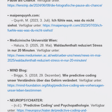
Pause als Chance
. Verfügbar unter:
https://lenstrip.de/2024/06/08/die-fotografische-pause-als-chance/
•
maipenquynh.com:
◦ Quynh, M. (2023, 3. Juli).
Ich fühle was, was du nicht
siehst
. Verfügbar unter:
https://maipenquynh.com/2023/07/03/ich-
fuehle-was-was-du-nicht-siehst/
•
Medizinische Universität Wien:
◦ Haluza, D. (2025, 28. Mai).
Waldaufenthalt reduziert Stress
in nur 20 Minuten
. Verfügbar unter:
https://www.meduniwien.ac.at/web/ueber-uns/news/news-im-mai-
2025/waldaufenthalt-reduziert-stress-in-nur-20-minuten/
•
MIND Blog:
◦ Briggs, S. (2018, 29. Dezember).
Wie predictive coding
unser Verständnis über das Gehirn verändert
. Verfügbar unter:
https://mind-foundation.org/blog/predictive-coding-wie-vorhersagen-
unser-leben-bestimmen
•
NEUROPSYCHIATER:
◦ (n.d.).
‘Predictive Coding’ und Psychopathologie
. Verfügbar
unter:
https://neuropsychiater.de/predictive-coding-und-