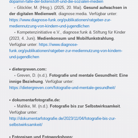
dopamin-falle-der-botenstoff-und-die-sozialen-medien
◦ Glöckler, M. (Hrsg.). (2025, 20. Mai).
Gesund aufwachsen in
der digitalen Medienwelt
. diagnose:media. Verfügbar unter:
https://www.diagnose-funk.org/publikationen/ratgeber-zur-
mediennutzung-von-kindern-und-jugendlichen
◦ Kompetenzinitiative e.V., diagnose:funk & Stiftung für Kinder
(2023, 4. Juni).
Medienkonsum und Mobilfunkstrahlung
.
Verfügbar unter:
https://www.diagnose-
funk.org/publikationen/ratgeber-zur-mediennutzung-von-kindern-
und-jugendlichen
•
dietergreven.com:
◦ Greven, D. (n.d.).
Fotografie und mentale Gesundheit: Eine
innige Beziehung
. Verfügbar unter:
https://dietergreven.com/fotografie-und-mentale-gesundheit/
•
dokumentarfotografie.de:
◦ Mahlke, M. (n.d.).
Fotografie bis zur Selbstwirksamkeit
.
Verfügbar unter:
http://dokumentarfotografie.de/2023/11/04/fotografie-bis-zur-
selbstwirksamkeit/
•
Fotoreisen und Fotoworkshops: