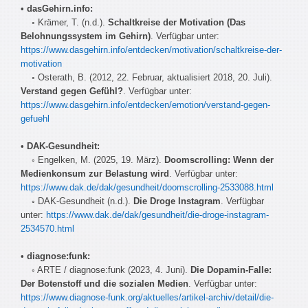
•
dasGehirn.info:
◦ Krämer, T. (n.d.).
Schaltkreise der Motivation (Das
Belohnungssystem im Gehirn)
. Verfügbar unter:
https://www.dasgehirn.info/entdecken/motivation/schaltkreise-der-
motivation
◦ Osterath, B. (2012, 22. Februar, aktualisiert 2018, 20. Juli).
Verstand gegen Gefühl?
. Verfügbar unter:
https://www.dasgehirn.info/entdecken/emotion/verstand-gegen-
gefuehl
•
DAK-Gesundheit:
◦ Engelken, M. (2025, 19. März).
Doomscrolling: Wenn der
Medienkonsum zur Belastung wird
. Verfügbar unter:
https://www.dak.de/dak/gesundheit/doomscrolling-2533088.html
◦ DAK-Gesundheit (n.d.).
Die Droge Instagram
. Verfügbar
unter:
https://www.dak.de/dak/gesundheit/die-droge-instagram-
2534570.html
•
diagnose:funk:
◦ ARTE / diagnose:funk (2023, 4. Juni).
Die Dopamin-Falle:
Der Botenstoff und die sozialen Medien
. Verfügbar unter:
https://www.diagnose-funk.org/aktuelles/artikel-archiv/detail/die-