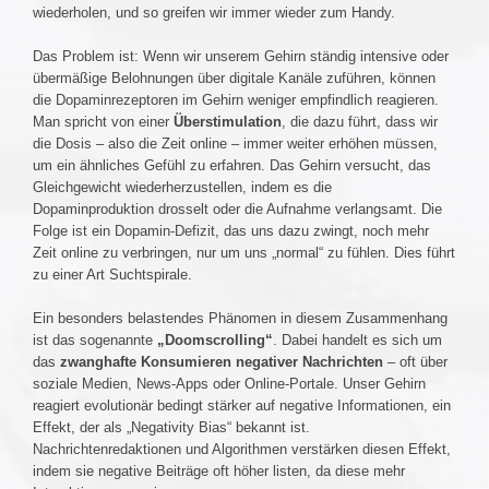
wiederholen, und so greifen wir immer wieder zum Handy.
Das Problem ist: Wenn wir unserem Gehirn ständig intensive oder
übermäßige Belohnungen über digitale Kanäle zuführen, können
die Dopaminrezeptoren im Gehirn weniger empfindlich reagieren.
Man spricht von einer
Überstimulation
, die dazu führt, dass wir
die Dosis – also die Zeit online – immer weiter erhöhen müssen,
um ein ähnliches Gefühl zu erfahren. Das Gehirn versucht, das
Gleichgewicht wiederherzustellen, indem es die
Dopaminproduktion drosselt oder die Aufnahme verlangsamt. Die
Folge ist ein Dopamin-Defizit, das uns dazu zwingt, noch mehr
Zeit online zu verbringen, nur um uns „normal“ zu fühlen. Dies führt
zu einer Art Suchtspirale.
Ein besonders belastendes Phänomen in diesem Zusammenhang
ist das sogenannte
„Doomscrolling“
. Dabei handelt es sich um
das
zwanghafte Konsumieren negativer Nachrichten
– oft über
soziale Medien, News-Apps oder Online-Portale. Unser Gehirn
reagiert evolutionär bedingt stärker auf negative Informationen, ein
Effekt, der als „Negativity Bias“ bekannt ist.
Nachrichtenredaktionen und Algorithmen verstärken diesen Effekt,
indem sie negative Beiträge oft höher listen, da diese mehr