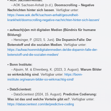
•
AOK Sachsen-Anhalt:
◦ AOK Sachsen-Anhalt (n.d.).
Doomscrolling – Negative
Nachrichten hinter sich lassen
. Verfügbar unter:
https://www.aok.de/fk/sachsen-anhalt/gesundheit-
krankheit/doomscrolling-negative-nachrichten-hinter-sich-lassen/
•
aufwach(s)en mit digitalen Medien (Bündnis für humane
Bildung):
◦ Hensinger, P. (2023, 5. Juni).
Die Dopamin-Falle: Der
Botenstoff und die sozialen Medien
. Verfügbar unter:
https://aufwachsenmitdigitalenmedien.de/die-dopamin-falle-der-
botenstoff-und-die-sozialen-medien/
•
Bonn Institute:
◦ Alpuim, M. & Ehrenberg, K. (2023, 3. August).
Warum Bilder
so wirkmächtig sind
. Verfügbar unter:
https://bonn-
institute.org/warum-bilder-so-wirkmachtig-sind/
•
DataScientest:
◦ DataScientest (2024, 15. August).
Predictive Codierung:
Was ist das und welche Vorteile gibt es?
. Verfügbar unter:
https://datascientest.com/de/predictive-coding