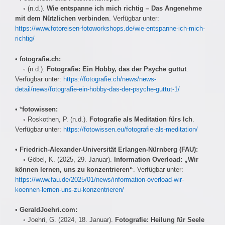
◦ (n.d.).
Wie entspanne ich mich richtig – Das Angenehme
mit dem Nützlichen verbinden
. Verfügbar unter:
https://www.fotoreisen-fotoworkshops.de/wie-entspanne-ich-mich-
richtig/
•
fotografie.ch:
◦ (n.d.).
Fotografie: Ein Hobby, das der Psyche guttut
.
Verfügbar unter:
https://fotografie.ch/news/news-
detail/news/fotografie-ein-hobby-das-der-psyche-guttut-1/
• *
fotowissen:
◦ Roskothen, P. (n.d.).
Fotografie als Meditation fürs Ich
.
Verfügbar unter:
https://fotowissen.eu/fotografie-als-meditation/
•
Friedrich-Alexander-Universität Erlangen-Nürnberg (FAU):
◦ Göbel, K. (2025, 29. Januar).
Information Overload: „Wir
können lernen, uns zu konzentrieren“
. Verfügbar unter:
https://www.fau.de/2025/01/news/information-overload-wir-
koennen-lernen-uns-zu-konzentrieren/
•
GeraldJoehri.com:
◦ Joehri, G. (2024, 18. Januar).
Fotografie: Heilung für Seele