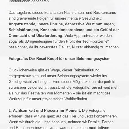
Interaktionen generieren.
Das Ergebnis dieses konstanten Nachrichten- und Reizkonsums
sind gravierende Folgen für unsere mentale Gesundheit:
Angstzustände, innere Unruhe, depressive Verstimmungen,
Schlafstörungen, Konzentrationsprobleme und ein Gefühl der
Ohnmacht und Überforderung
. Viele App-Entwickler werden
sogar als „Drogendesigner für den Profit der Tech-Konzerne“
bezeichnet, da ihr bewusstes Ziel ist, Nutzer abhängig zu machen.
Fotografie: Der Reset-Knopf für unser Belohnungssystem
Glücklicherweise gibt es Wege, dieser Reizüberflutung
entgegenzuwirken und unser Belohnungssystem wieder ins
Gleichgewicht zu bringen. Eine dieser Möglichkeiten, die perfekt
zu unserer Leidenschaft passt, ist die Fotografie. Sie ist weit mehr
als nur das Festhalten von Momenten – sie ist ein mächtiges
Werkzeug für unser psychisches Wohlbefinden.
1.
Achtsamkeit und Präsenz im Moment:
Die Fotografie
erfordert, dass wir uns ganz auf das Hier und Jetzt konzentrieren.
Wenn wir durch die Linse schauen, nehmen wir Details, Farben
und Emotionen bewusst wahr, was uns in einen
meditativen