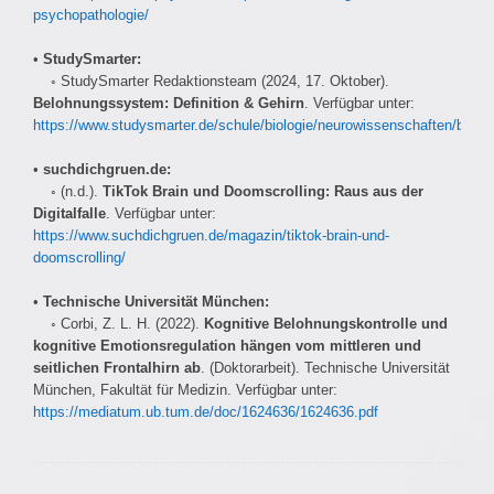
psychopathologie/
•
StudySmarter:
◦ StudySmarter Redaktionsteam (2024, 17. Oktober).
Belohnungssystem: Definition & Gehirn
. Verfügbar unter:
https://www.studysmarter.de/schule/biologie/neurowissenschaften/belo
•
suchdichgruen.de:
◦ (n.d.).
TikTok Brain und Doomscrolling: Raus aus der
Digitalfalle
. Verfügbar unter:
https://www.suchdichgruen.de/magazin/tiktok-brain-und-
doomscrolling/
•
Technische Universität München:
◦ Corbi, Z. L. H. (2022).
Kognitive Belohnungskontrolle und
kognitive Emotionsregulation hängen vom mittleren und
seitlichen Frontalhirn ab
. (Doktorarbeit). Technische Universität
München, Fakultät für Medizin. Verfügbar unter:
https://mediatum.ub.tum.de/doc/1624636/1624636.pdf