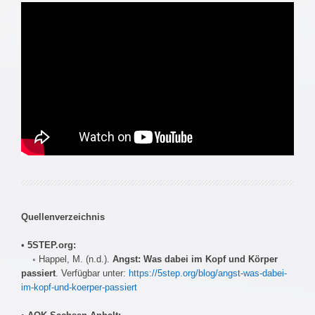
Quellenverzeichnis
•
5STEP.org:
◦ Happel, M. (n.d.).
Angst: Was dabei im Kopf und Körper
passiert
. Verfügbar unter:
https://5step.org/blog/angst-was-dabei-
im-kopf-und-koerper-passiert