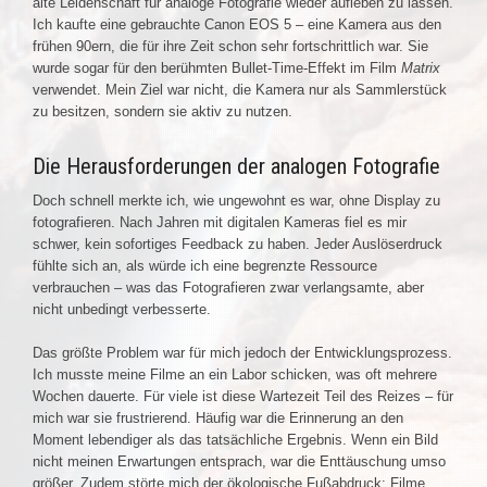
alte Leidenschaft für analoge Fotografie wieder aufleben zu lassen.
Ich kaufte eine gebrauchte Canon EOS 5 – eine Kamera aus den
frühen 90ern, die für ihre Zeit schon sehr fortschrittlich war. Sie
wurde sogar für den berühmten Bullet-Time-Effekt im Film
Matrix
verwendet. Mein Ziel war nicht, die Kamera nur als Sammlerstück
zu besitzen, sondern sie aktiv zu nutzen.
Die Herausforderungen der analogen Fotografie
Doch schnell merkte ich, wie ungewohnt es war, ohne Display zu
fotografieren. Nach Jahren mit digitalen Kameras fiel es mir
schwer, kein sofortiges Feedback zu haben. Jeder Auslöserdruck
fühlte sich an, als würde ich eine begrenzte Ressource
verbrauchen – was das Fotografieren zwar verlangsamte, aber
nicht unbedingt verbesserte.
Das größte Problem war für mich jedoch der Entwicklungsprozess.
Ich musste meine Filme an ein Labor schicken, was oft mehrere
Wochen dauerte. Für viele ist diese Wartezeit Teil des Reizes – für
mich war sie frustrierend. Häufig war die Erinnerung an den
Moment lebendiger als das tatsächliche Ergebnis. Wenn ein Bild
nicht meinen Erwartungen entsprach, war die Enttäuschung umso
größer. Zudem störte mich der ökologische Fußabdruck: Filme