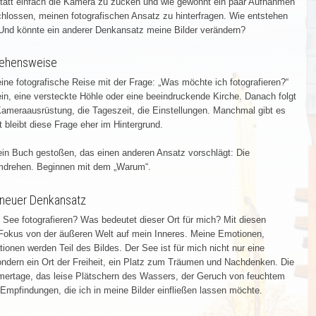
tatt einfach die Kamera zu zücken und wie gewohnt ein paar Aufnahmen
hlossen, meinen fotografischen Ansatz zu hinterfragen. Wie entstehen
 Und könnte ein anderer Denkansatz meine Bilder verändern?
gehensweise
ne fotografische Reise mit der Frage: „Was möchte ich fotografieren?“
n, eine versteckte Höhle oder eine beeindruckende Kirche. Danach folgt
Kameraausrüstung, die Tageszeit, die Einstellungen. Manchmal gibt es
 bleibt diese Frage eher im Hintergrund.
 ein Buch gestoßen, das einen anderen Ansatz vorschlägt: Die
umdrehen. Beginnen mit dem „Warum“.
 neuer Denkansatz
See fotografieren? Was bedeutet dieser Ort für mich? Mit diesen
r Fokus von der äußeren Welt auf mein Inneres. Meine Emotionen,
ionen werden Teil des Bildes. Der See ist für mich nicht nur eine
ondern ein Ort der Freiheit, ein Platz zum Träumen und Nachdenken. Die
ertage, das leise Plätschern des Wassers, der Geruch von feuchtem
d Empfindungen, die ich in meine Bilder einfließen lassen möchte.