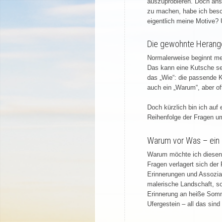
auszuprobieren. Doch ans
zu machen, habe ich besc
eigentlich meine Motive?
Die gewohnte Heran
Normalerweise beginnt mei
Das kann eine Kutsche sei
das „Wie“: die passende 
auch ein „Warum“, aber oft
Doch kürzlich bin ich auf
Reihenfolge der Fragen 
Warum vor Was – ein
Warum möchte ich diesen 
Fragen verlagert sich de
Erinnerungen und Assoziat
malerische Landschaft, s
Erinnerung an heiße Somm
Ufergestein – all das sin