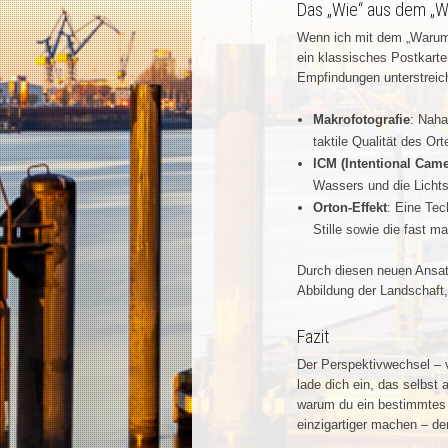
Das „Wie“ aus dem „W
Wenn ich mit dem „Warum“ 
ein klassisches Postkarte
Empfindungen unterstreic
Makrofotografie
: Naha
taktile Qualität des Or
ICM (Intentional Cam
Wassers und die Licht
Orton-Effekt
: Eine Tec
Stille sowie die fast 
Durch diesen neuen Ansatz
Abbildung der Landschaft,
Fazit
Der Perspektivwechsel –
lade dich ein, das selbst
warum du ein bestimmtes M
einzigartiger machen – de